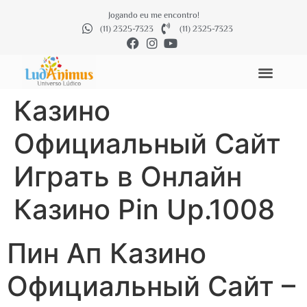
Jogando eu me encontro!
(11) 2325-7323
(11) 2325-7323
Казино
Официальный Сайт
Играть в Онлайн
Казино Pin Up.1008
Пин Ап Казино
Официальный Сайт –