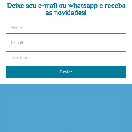
Deixe seu e-mail ou whatsapp e receba
as novidades!
Enviar