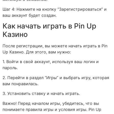
Шаг 4: Нажмите на кнопку “Зарегистрироваться” и
ваш аккаунт будет создан.
Как начать играть в Pin Up
Казино
После регистрации, вы можете начать играть в Pin
Up Казино. Для этого, вам нужно:
1. Войти в свой аккаунт, используя ваш логин и
пароль.
2. Перейти в раздел “Игры” и выбрать игру, которая
вам понравилась.
3. Установить ставку и начать играть.
Важно! Перед началом игры, убедитесь, что вы
понимаете правила игры и условия игры. Pin Up