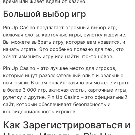
время или живет вдали от казино.
Большой выбор игр
Pin Up Casino предлагает огромный выбор игр,
включая слоты, карточные игры, рулетку и другие.
Вы можете выбрать игру, которая вам нравится, и
начать играть. Это особенно полезно для тех, кто
хочет изменить игру или найти что-то новое.
Pin Up Casino – это лучшее место для игроков,
которые ищут развлекательный опыт и реальные
выигрыши. В этом онлайн-казино вы можете играть
в более 3 000 игр, включая слоты, карточные игры,
рулетку и другие. Pin Up Casino – это официальный
сайт, который обеспечивает безопасность и
конфиденциальность игроков.
Как Зарегистрироваться и