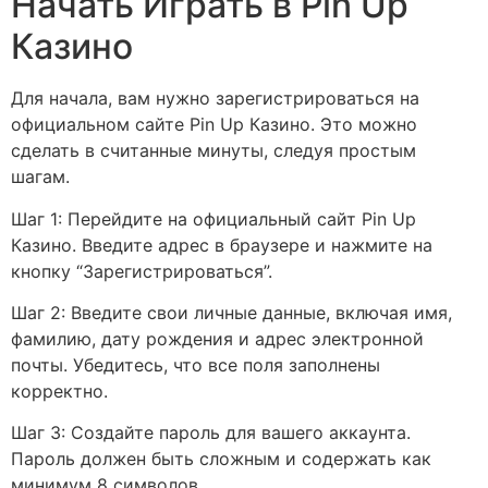
Начать Играть в Pin Up
Казино
Для начала, вам нужно зарегистрироваться на
официальном сайте Pin Up Казино. Это можно
сделать в считанные минуты, следуя простым
шагам.
Шаг 1: Перейдите на официальный сайт Pin Up
Казино. Введите адрес в браузере и нажмите на
кнопку “Зарегистрироваться”.
Шаг 2: Введите свои личные данные, включая имя,
фамилию, дату рождения и адрес электронной
почты. Убедитесь, что все поля заполнены
корректно.
Шаг 3: Создайте пароль для вашего аккаунта.
Пароль должен быть сложным и содержать как
минимум 8 символов.