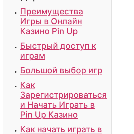
Преимущества
Игры в Онлайн
Казино Pin Up
Быстрый доступ к
играм
Большой выбор игр
Как
Зарегистрироваться
и Начать Играть в
Pin Up Казино
Как начать играть в