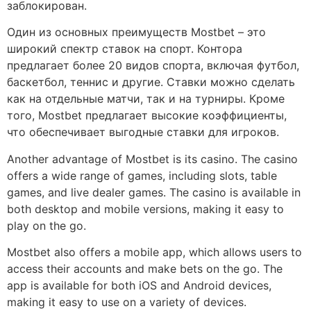
заблокирован.
Один из основных преимуществ Mostbet – это
широкий спектр ставок на спорт. Контора
предлагает более 20 видов спорта, включая футбол,
баскетбол, теннис и другие. Ставки можно сделать
как на отдельные матчи, так и на турниры. Кроме
того, Mostbet предлагает высокие коэффициенты,
что обеспечивает выгодные ставки для игроков.
Another advantage of Mostbet is its casino. The casino
offers a wide range of games, including slots, table
games, and live dealer games. The casino is available in
both desktop and mobile versions, making it easy to
play on the go.
Mostbet also offers a mobile app, which allows users to
access their accounts and make bets on the go. The
app is available for both iOS and Android devices,
making it easy to use on a variety of devices.