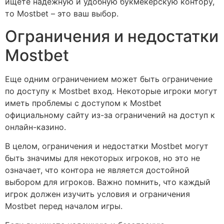
ищете надежную и удобную букмекерскую контору,
то Mostbet – это ваш выбор.
Ограничения и недостатки
Mostbet
Еще одним ограничением может быть ограничение
по доступу к Mostbet вход. Некоторые игроки могут
иметь проблемы с доступом к Mostbet
официальному сайту из-за ограничений на доступ к
онлайн-казино.
В целом, ограничения и недостатки Mostbet могут
быть значимы для некоторых игроков, но это не
означает, что контора не является достойной
выбором для игроков. Важно помнить, что каждый
игрок должен изучить условия и ограничения
Mostbet перед началом игры.