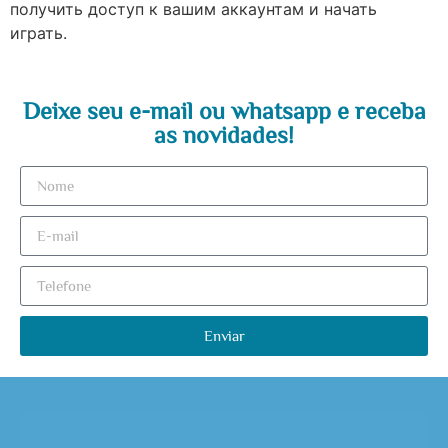
получить доступ к вашим аккаунтам и начать
играть.
Deixe seu e-mail ou whatsapp e receba
as novidades!
Enviar