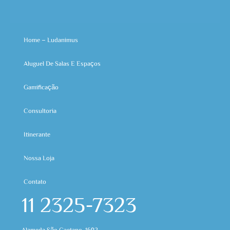
Home – Ludanimus
Aluguel De Salas E Espaços
Gamificação
Consultoria
Itinerante
Nossa Loja
Contato
11 2325-7323
Alameda São Caetano, 1692