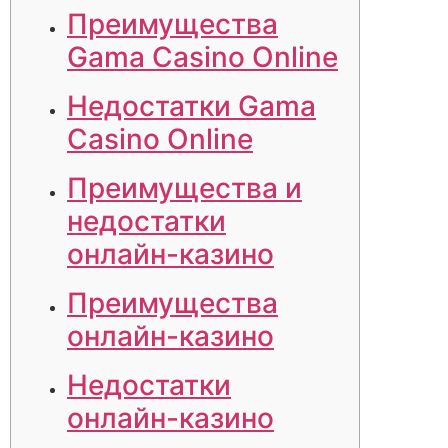
Преимущества
Gama Casino Online
Недостатки Gama
Casino Online
Преимущества и
недостатки
онлайн-казино
Преимущества
онлайн-казино
Недостатки
онлайн-казино