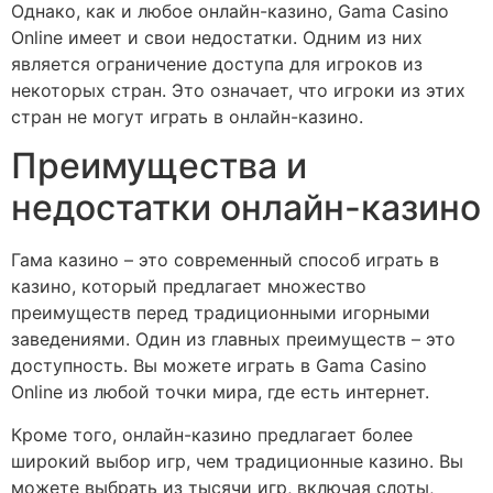
Однако, как и любое онлайн-казино, Gama Casino
Online имеет и свои недостатки. Одним из них
является ограничение доступа для игроков из
некоторых стран. Это означает, что игроки из этих
стран не могут играть в онлайн-казино.
Преимущества и
недостатки онлайн-казино
Гама казино – это современный способ играть в
казино, который предлагает множество
преимуществ перед традиционными игорными
заведениями. Один из главных преимуществ – это
доступность. Вы можете играть в Gama Casino
Online из любой точки мира, где есть интернет.
Кроме того, онлайн-казино предлагает более
широкий выбор игр, чем традиционные казино. Вы
можете выбрать из тысячи игр, включая слоты,