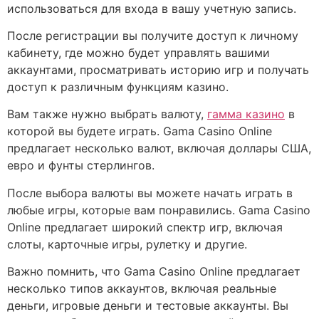
использоваться для входа в вашу учетную запись.
После регистрации вы получите доступ к личному
кабинету, где можно будет управлять вашими
аккаунтами, просматривать историю игр и получать
доступ к различным функциям казино.
Вам также нужно выбрать валюту,
гамма казино
в
которой вы будете играть. Gama Casino Online
предлагает несколько валют, включая доллары США,
евро и фунты стерлингов.
После выбора валюты вы можете начать играть в
любые игры, которые вам понравились. Gama Casino
Online предлагает широкий спектр игр, включая
слоты, карточные игры, рулетку и другие.
Важно помнить, что Gama Casino Online предлагает
несколько типов аккаунтов, включая реальные
деньги, игровые деньги и тестовые аккаунты. Вы