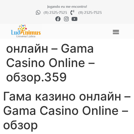
Jogando eu me encontro!
(11) 2325-7323
(11) 2325-7323
онлайн – Gama
Casino Online –
обзор.359
Гама казино онлайн –
Gama Casino Online –
обзор