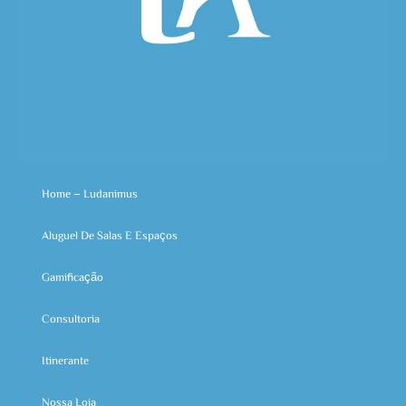
Home – Ludanimus
Aluguel De Salas E Espaços
Gamificação
Consultoria
Itinerante
Nossa Loja